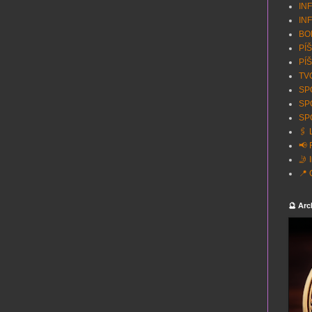
INF
INF
BON
PÍŠ
PÍŠ
TVO
SPO
SP
SPO
🖇️
📢 
🤳 
📍 
🔮 Arc