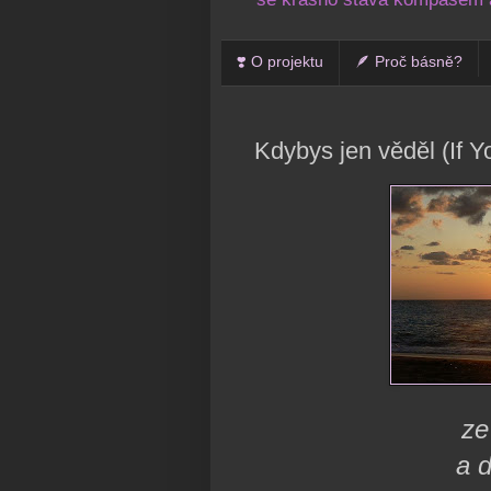
❣️ O projektu
🪶 Proč básně?
Kdybys jen věděl (If 
ze
a 