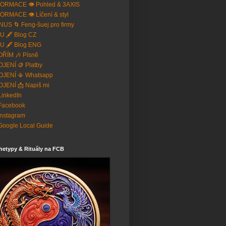
ORMACE 👁️ Pohled & 3AXIS
ORMACE 👁️ Líčení & styl
US 🌀 Feng-šuej pro firmy
U 🖋️ Blog CZ
U 🖋️ Blog ENG
ŘÍM 🎶 Písně
JENÍ 🪙 Platby
OJENÍ 📳 Whatsapp
JENÍ 📩 Napiš mi
 LinkedIn
Facebook
Instagram
Google Local Guide
hetypy & Rituály na FCB