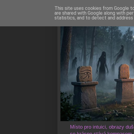
This site uses cookies from Google to 
are shared with Google along with per
statistics, and to detect and address
Místo pro intuici, obrazy du
se krásno stává kompasem a