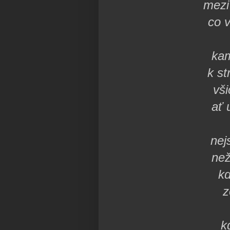
mezi
co 
kam
k s
vši
ať 
nej
než
kd
z
k