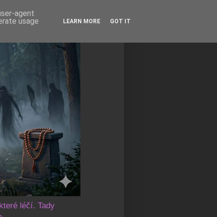
 user-agent
nerate usage
LEARN MORE
GOT IT
které léčí. Tady
e.