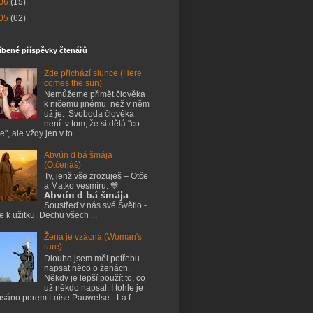
06
(15)
05
(62)
íbené příspěvky čtenářů
Zde přichází slunce (Here
comes the sun)
Nemůžeme přimět člověka
k ničemu jinému než v něm
už je. Svoboda člověka
není v tom, že si dělá "co
e", ale vždy jen v to...
Abvún d bá šmája
(Otčenáš)
Ty, jenž vše zrozuješ – Otče
a Matko vesmíru. 💙
𝗔𝗯𝘃𝘂́𝗻 𝗱-𝗯𝗮́-𝘀̌𝗺𝗮́𝗷𝗮
Soustřeď v nás své Světlo -
je k užitku. Dechu všech ...
Žena je vzácná (Woman's
rare)
Dlouho jsem měl potřebu
napsat něco o ženách.
Někdy je lepší použít to, co
už někdo napsal. I tohle je
sáno perem Loise Pauwelse - La f...