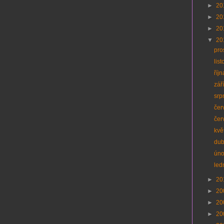
►
20
►
20
►
20
▼
20
pro
lis
říj
zář
srp
čer
čer
kvě
du
úno
led
►
20
►
20
►
20
►
20