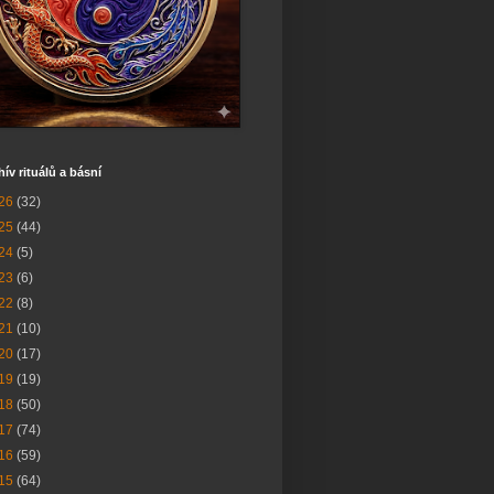
hív rituálů a básní
26
(32)
25
(44)
24
(5)
23
(6)
22
(8)
21
(10)
20
(17)
19
(19)
18
(50)
17
(74)
16
(59)
15
(64)