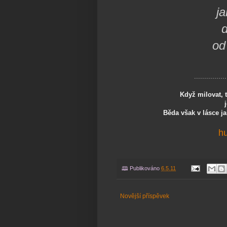
j
d
od
................
Když milovat, 
Běda však v lásce j
h
🕮 Publikováno
6.5.11
Novější příspěvek