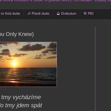
📜 Kód duše
🎶 Písně duše
🔮 Orákulum
🌸 PEI
You Only Knew)
 tmy vycházíme
do tmy jdem spát