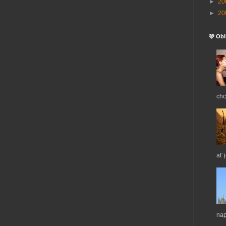
►
20
►
20
🩷 Obl
chc
ať 
nap