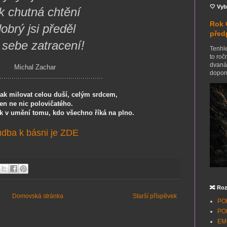
🤍 Vyb
ak chutná chtění
Rok 
obrý jsi předěl
před
 sebe zatracení!
Tenhle
to roč
dvanác
Michal Zachar
doporu
...................................................
tak milovat celou duší, celým srdcem,
jen ne nic polovičatého.
ak v umění tomu, kdo všechno říká na plno.
udba k básni je ZDE
🔀 Roz
Domovská stránka
Starší příspěvek
POH
POH
EMO