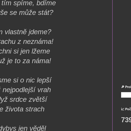
 tím spíme, bdíme
vše se může stát?
 vlastně jdeme?
trachu z neznáma!
chni si jen lžeme
už je to za náma!
sme si o nic lepší
🔎 Pro
 nejpodlejší vrah
yž srdce zvětší
e života strach
📈 Poč
73
dybys jen věděl