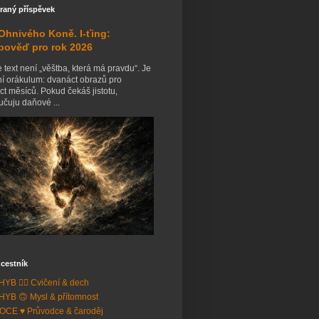
raný příspěvek
Ohnivého Koně. I-ťing:
pověď pro rok 2026
 text není „věštba, která má pravdu“. Je
ní orákulum: dvanáct obrazů pro
t měsíců. Pokud čekáš jistotu,
čuju daňové ...
cestník
YB 🧘‍♂️ Cvičení & dech
YB 🙃 Mysl & přítomnost
CE ♥️ Průvodce & čaroděj