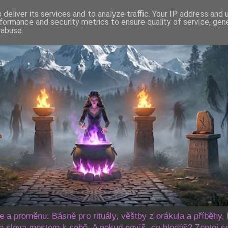
deliver its services and to analyze traffic. Your IP address and
formance and security metrics to ensure quality of service, ge
 abuse.
še a proměnu. Básně pro rituály, věštby z orákula a příběhy, 
 slova mostem k sobě. A pokud nevíš, co hledáš? Zeptej s