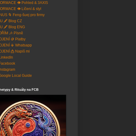
ORMACE 👁️ Pohled & 3AXIS
ORMACE 👁️ Líčení & styl
US 🌀 Feng-šuej pro firmy
U 🖋️ Blog CZ
U 🖋️ Blog ENG
ŘÍM 🎶 Písně
JENÍ 🪙 Platby
OJENÍ 📳 Whatsapp
JENÍ 📩 Napiš mi
 LinkedIn
Facebook
Instagram
Google Local Guide
hetypy & Rituály na FCB