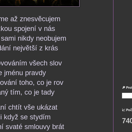
íme až znesvěcujem
kou spojení v nás
o sami nikdy neobujem
dání největší z krás
ovováním všech slov
e jménu pravdy
vání toho, co je rov
🔎 Pro
ný tím, co je tady
ní chtít vše ukázat
📈 Poč
 i když se stydím
74
í svaté smlouvy brát