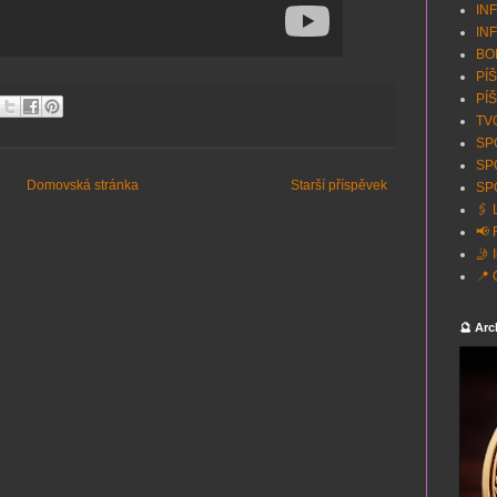
INF
INF
BON
PÍŠ
PÍŠ
TVO
SPO
SP
Domovská stránka
Starší příspěvek
SPO
🖇️
📢 
🤳 
📍 
🔮 Arc