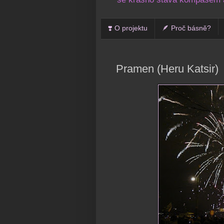
❣️ O projektu
🪶 Proč básně?
Pramen (Heru Katsir)