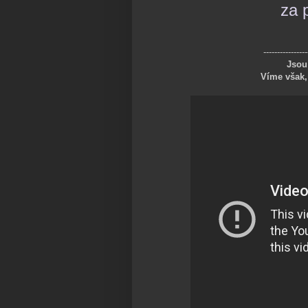
za 
----------------
Jsou 
Víme však,