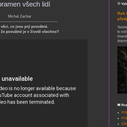
pramen všech lidí
🤍 Vyb
Rok 
Michal Zachar
před
---------------------------------------------------
věci, co jsou prý posvátné.
Tenhle
 že posvátné je v životě všechno?
to roč
dvanác
doporu
🔀 Roz
POH
POH
EMO