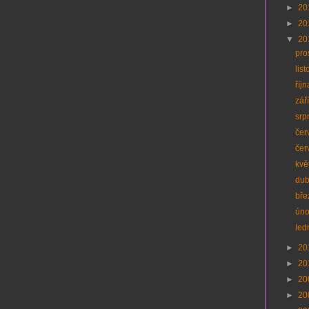
►
20
►
20
▼
20
pro
lis
říj
zář
srp
čer
čer
kvě
du
bř
ún
led
►
20
►
20
►
20
►
20