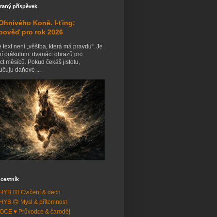
raný příspěvek
Ohnivého Koně. I-ťing:
pověď pro rok 2026
 text není „věštba, která má pravdu“. Je
ní orákulum: dvanáct obrazů pro
t měsíců. Pokud čekáš jistotu,
čuju daňové ...
cestník
YB 🧘‍♂️ Cvičení & dech
YB 🙃 Mysl & přítomnost
CE ♥️ Průvodce & čaroděj