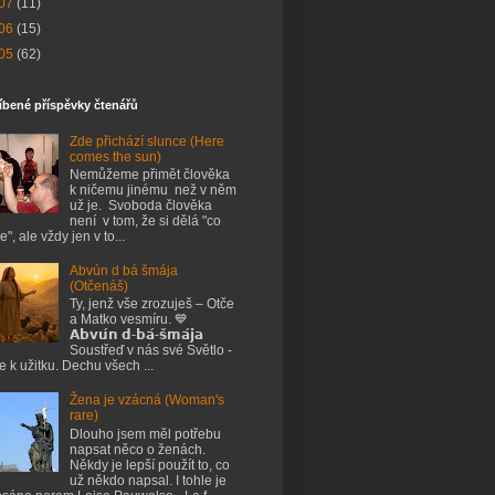
07
(11)
06
(15)
05
(62)
íbené příspěvky čtenářů
Zde přichází slunce (Here
comes the sun)
Nemůžeme přimět člověka
k ničemu jinému než v něm
už je. Svoboda člověka
není v tom, že si dělá "co
e", ale vždy jen v to...
Abvún d bá šmája
(Otčenáš)
Ty, jenž vše zrozuješ – Otče
a Matko vesmíru. 💙
𝗔𝗯𝘃𝘂́𝗻 𝗱-𝗯𝗮́-𝘀̌𝗺𝗮́𝗷𝗮
Soustřeď v nás své Světlo -
je k užitku. Dechu všech ...
Žena je vzácná (Woman's
rare)
Dlouho jsem měl potřebu
napsat něco o ženách.
Někdy je lepší použít to, co
už někdo napsal. I tohle je