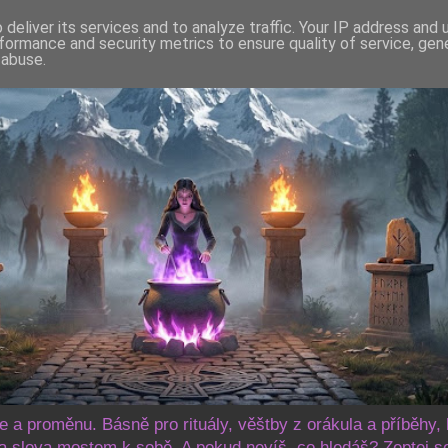
deliver its services and to analyze traffic. Your IP address and
formance and security metrics to ensure quality of service, ge
 abuse.
še a proměnu. Básně pro rituály, věštby z orákula a příběhy, 
 slova mostem k sobě. A pokud nevíš, co hledáš? Zeptej s