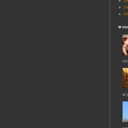
►
20
►
20
►
20
🩷 Obl
chc
ať 