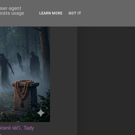
 user-agent
nerate usage
LEARN MORE
GOT IT
které léčí. Tady
e.