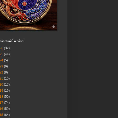
hív rituálů a básní
26
(32)
25
(44)
24
(5)
23
(6)
22
(8)
21
(10)
20
(17)
19
(19)
18
(50)
17
(74)
16
(59)
15
(64)