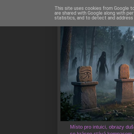
This site uses cookies from Google to 
are shared with Google along with per
statistics, and to detect and address
Místo pro intuici, obrazy du
se krásno stává kompasem a