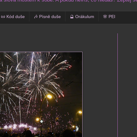
📜 Kód duše
🎶 Písně duše
🔮 Orákulum
🌸 PEI