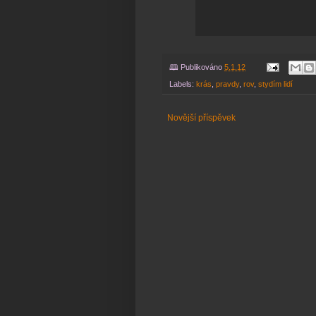
🕮 Publikováno
5.1.12
Labels:
krás
,
pravdy
,
rov
,
stydím lidí
Novější příspěvek