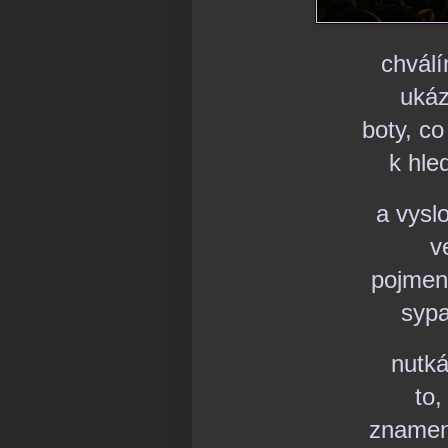
chvál
ukáz
boty, c
k hle
a vysl
v
pojmeno
sypa
nutká
to,
znamen