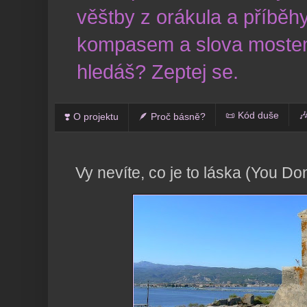
věštby z orákula a příběhy
kompasem a slova mostem
hledáš? Zeptej se.
📜 Kód duše

❣️ O projektu
🪶 Proč básně?
Vy nevíte, co je to láska (You D