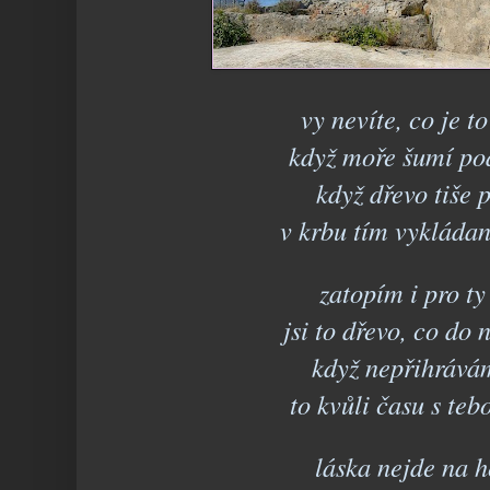
vy nevíte, co je t
když moře šumí p
když dřevo tiše 
v krbu tím vyklád
zatopím i pro ty
jsi to dřevo, co do 
když nepřihrávám
to kvůli času s teb
láska nejde na 