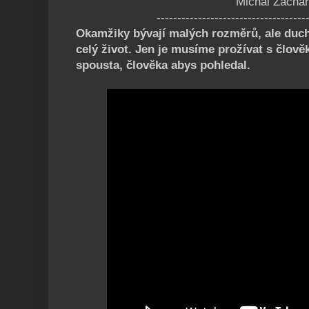
Michal Zachar
------------------------------------
Okamžiky bývají malých rozměrů, ale duc
celý život. Jen je musíme prožívat s člověky
spousta, člověka abys pohledal.