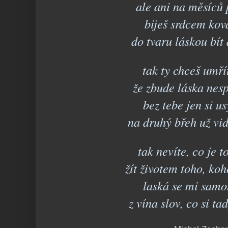
ale ani na měsíců 
biješ srdcem kov
do tvaru láskou bít 
tak ty chceš umř
že zbude láska nes
bez tebe jen si 
na druhý břeh už vi
tak nevíte, co je t
žít životem toho, ko
laská se mi samo
z vína slov, co si ta