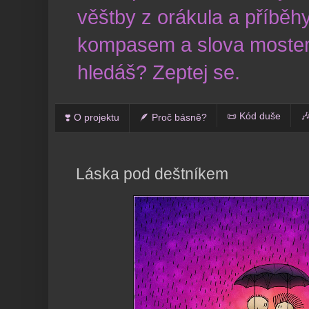
věštby z orákula a příběhy
kompasem a slova mostem
hledáš? Zeptej se.
📜 Kód duše

❣️ O projektu
🪶 Proč básně?
Láska pod deštníkem