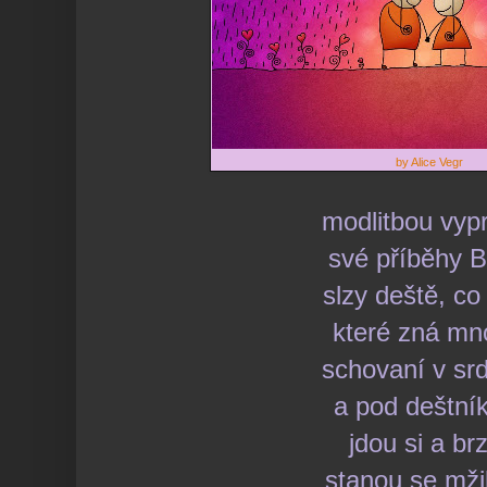
by Alice Vegr
modlitbou vyp
své příběhy 
slzy deště, co
které zná m
schovaní v sr
a pod deštní
jdou si a br
stanou se mž