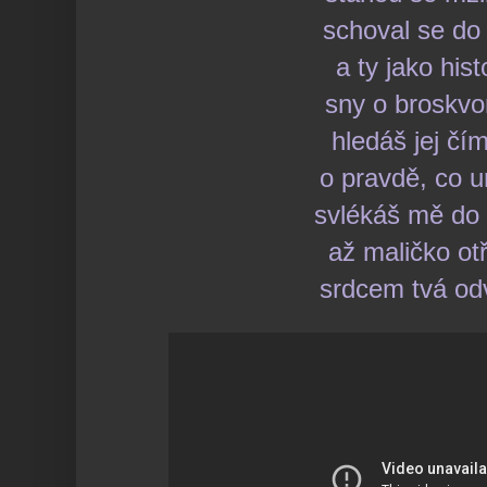
schoval se do
a ty jako hist
sny o broskvo
hledáš jej čím
o pravdě, co 
svlékáš mě do
až maličko ot
srdcem tvá o