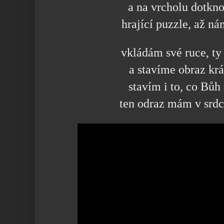
a na vrcholu dotkno
hrající puzzle, až n
vkládám své ruce, ty
a stavíme obraz kr
stavím i to, co Bůh
ten odraz mám v srdc