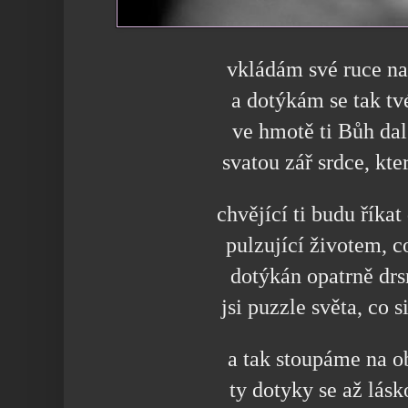
vkládám své ruce na
a dotýkám se tak tv
ve hmotě ti Bůh dal
svatou zář srdce, kt
chvějící ti budu říkat
pulzující životem, 
dotýkán opatrně drs
jsi puzzle světa, co 
a tak stoupáme na o
ty dotyky se až lásk