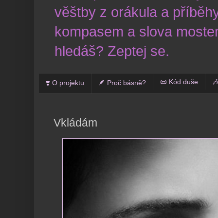
věštby z orákula a příběhy
kompasem a slova mostem
hledáš? Zeptej se.
📜 Kód duše

❣️ O projektu
🪶 Proč básně?
Vkládám