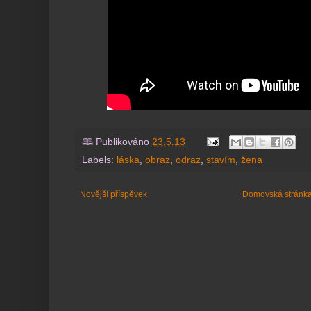
🕮 Publikováno
23.5.13
Labels:
láska
,
obraz
,
odraz
,
stavím
,
žena
Novější příspěvek
Domovská stránk