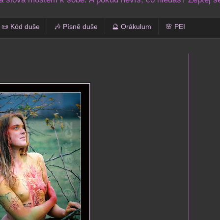
📜 Kód duše
🎶 Písně duše
🔮 Orákulum
🌸 PEI