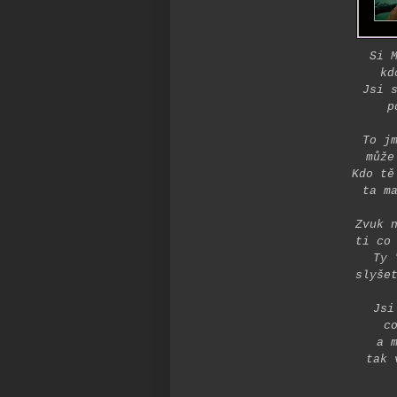
Si 
kd
Jsi 
p
To j
může
Kdo tě
ta m
Zvuk 
ti co
Ty 
slyše
Jsi
c
a 
tak 