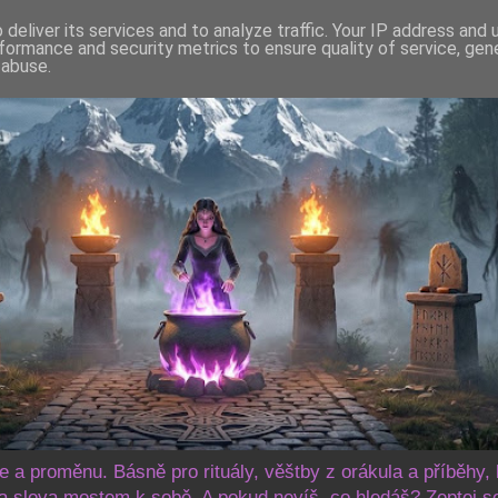
deliver its services and to analyze traffic. Your IP address and
formance and security metrics to ensure quality of service, ge
 abuse.
še a proměnu. Básně pro rituály, věštby z orákula a příběhy, 
 slova mostem k sobě. A pokud nevíš, co hledáš? Zeptej s