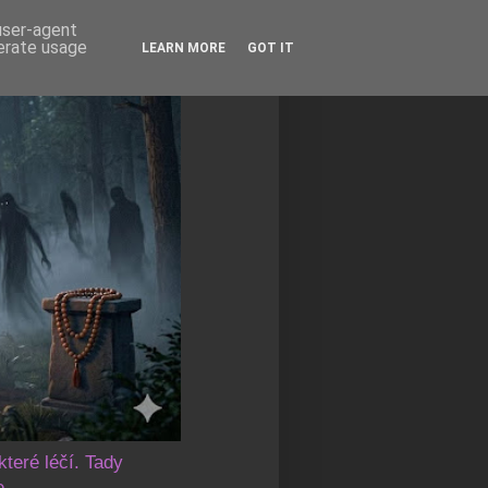
 user-agent
nerate usage
LEARN MORE
GOT IT
které léčí. Tady
e.