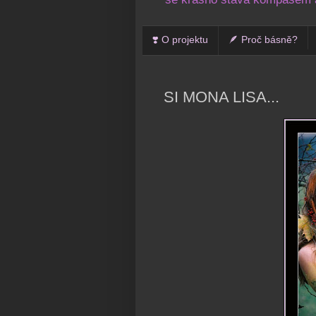
❣️ O projektu
🪶 Proč básně?
SI MONA LISA...