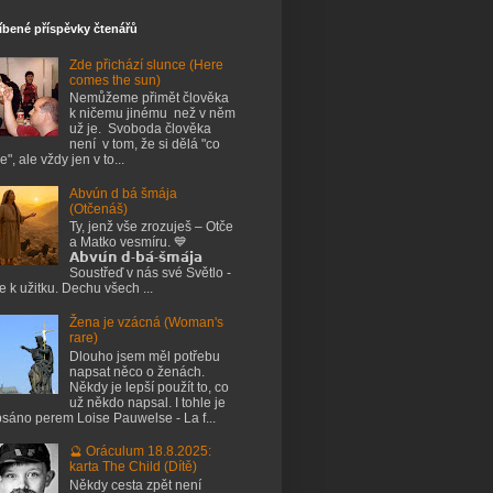
íbené příspěvky čtenářů
Zde přichází slunce (Here
comes the sun)
Nemůžeme přimět člověka
k ničemu jinému než v něm
už je. Svoboda člověka
není v tom, že si dělá "co
e", ale vždy jen v to...
Abvún d bá šmája
(Otčenáš)
Ty, jenž vše zrozuješ – Otče
a Matko vesmíru. 💙
𝗔𝗯𝘃𝘂́𝗻 𝗱-𝗯𝗮́-𝘀̌𝗺𝗮́𝗷𝗮
Soustřeď v nás své Světlo -
je k užitku. Dechu všech ...
Žena je vzácná (Woman's
rare)
Dlouho jsem měl potřebu
napsat něco o ženách.
Někdy je lepší použít to, co
už někdo napsal. I tohle je
sáno perem Loise Pauwelse - La f...
🔮 Oráculum 18.8.2025:
karta The Child (Dítě)
Někdy cesta zpět není