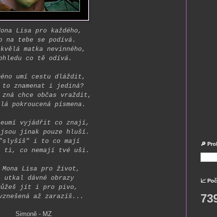
Mona Lisa pro každého,
o na tebe se podívá.
skvělá matka nevinného,
ohledu co tě odívá.
méno umí cestu dláždit,
 to znamenat i jediná?
 zná chce občas vraždit,
alá pokroucená písmena.
neumí vyjádřit co znají,
 jsou jinak pouze hluší.
"slyšíš" i to co mají
🔎 Pro
t ti, co nemají tvé uši.
 Mona Lisa pro život,
o utkal dávné obrazy
📈 Poč
můžeš jít i pro pivo,
73
vznešená až zarazíš...
Simoně - MZ