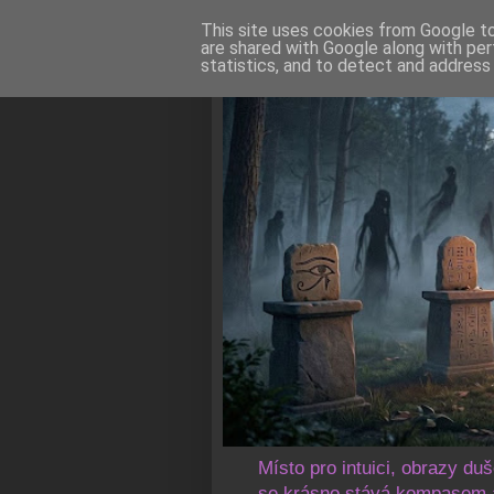
This site uses cookies from Google to 
are shared with Google along with per
statistics, and to detect and address
Místo pro intuici, obrazy du
se krásno stává kompasem a