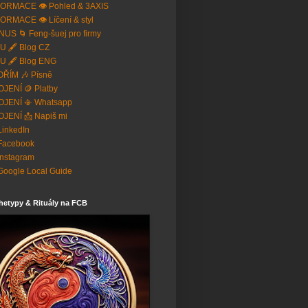
ORMACE 👁️ Pohled & 3AXIS
ORMACE 👁️ Líčení & styl
US 🌀 Feng-šuej pro firmy
U 🖋️ Blog CZ
U 🖋️ Blog ENG
ŘÍM 🎶 Písně
JENÍ 🪙 Platby
OJENÍ 📳 Whatsapp
JENÍ 📩 Napiš mi
 LinkedIn
Facebook
Instagram
Google Local Guide
hetypy & Rituály na FCB