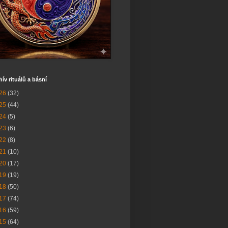
hív rituálů a básní
26
(32)
25
(44)
24
(5)
23
(6)
22
(8)
21
(10)
20
(17)
19
(19)
18
(50)
17
(74)
16
(59)
15
(64)