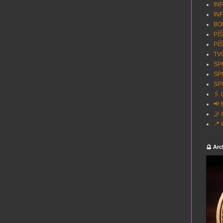
INF
INF
BON
PÍŠ
PÍŠ
TVO
SPO
SP
SPO
🖇️
📢 
🤳 
📍 
🔮 Arc