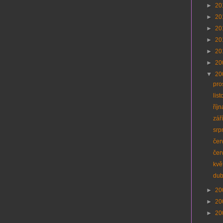
►
20
►
20
►
20
►
20
►
20
►
20
▼
20
pro
lis
říj
zář
srp
čer
čer
kvě
du
►
20
►
20
►
20