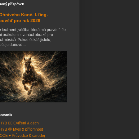
raný příspěvek
Ohnivého Koně. I-ťing:
pověď pro rok 2026
 text není „věštba, která má pravdu“. Je
ní orákulum: dvanáct obrazů pro
t měsíců. Pokud čekáš jistotu,
čuju daňové ...
cestník
YB 🧘‍♂️ Cvičení & dech
YB 🙃 Mysl & přítomnost
CE ♥️ Průvodce & čaroděj