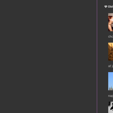
🩷 Obl
chc
ať 
nap