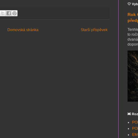
🤍 Vyb
Rok 
před
Tenhle
Domovská stránka
Starší příspěvek
to roč
dvanác
doporu
🔀 Roz
POH
POH
EMO